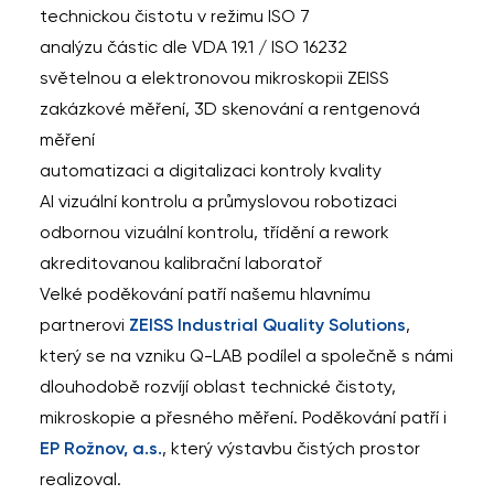
technickou čistotu v režimu ISO 7
analýzu částic dle VDA 19.1 / ISO 16232
světelnou a elektronovou mikroskopii ZEISS
zakázkové měření, 3D skenování a rentgenová
měření
automatizaci a digitalizaci kontroly kvality
AI vizuální kontrolu a průmyslovou robotizaci
odbornou vizuální kontrolu, třídění a rework
akreditovanou kalibrační laboratoř
Velké poděkování patří našemu hlavnímu
partnerovi
ZEISS Industrial Quality Solutions
,
který se na vzniku Q-LAB podílel a společně s námi
dlouhodobě rozvíjí oblast technické čistoty,
mikroskopie a přesného měření. Poděkování patří i
EP Rožnov, a.s.
, který výstavbu čistých prostor
realizoval.