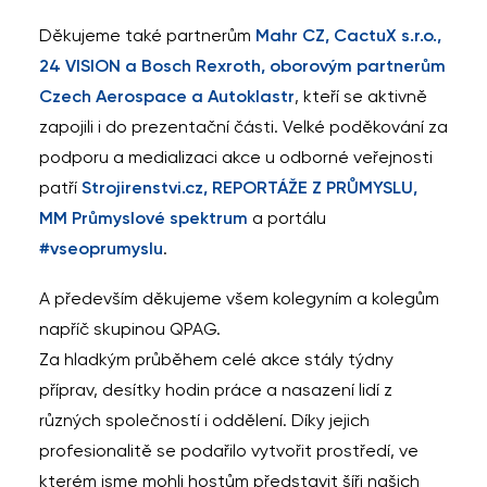
Děkujeme také partnerům
Mahr CZ, CactuX s.r.o.,
24 VISION a Bosch Rexroth, oborovým partnerům
Czech Aerospace a Autoklastr
, kteří se aktivně
zapojili i do prezentační části. Velké poděkování za
podporu a medializaci akce u odborné veřejnosti
patří
Strojirenstvi.cz, REPORTÁŽE Z PRŮMYSLU,
MM Průmyslové spektrum
a portálu
#vseoprumyslu
.
A především děkujeme všem kolegyním a kolegům
napříč skupinou QPAG.
Za hladkým průběhem celé akce stály týdny
příprav, desítky hodin práce a nasazení lidí z
různých společností i oddělení. Díky jejich
profesionalitě se podařilo vytvořit prostředí, ve
kterém jsme mohli hostům představit šíři našich