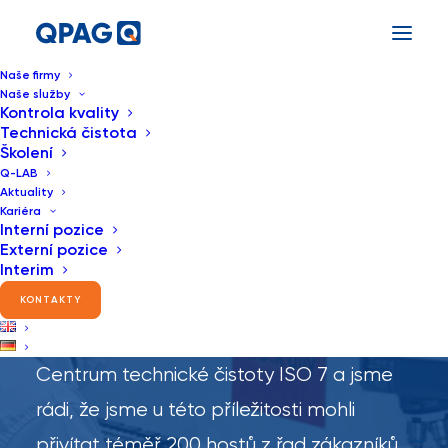
Naše firmy
Naše služby
Kontrola kvality
Technická čistota
Školení
Q-LAB
Aktuality
Kariéra
Interní pozice
Externí pozice
Q-LAB Grand Opening
Interim
KONTAKTY
V Brně jsme slavnostně otevřeli Q-LAB,
Centrum technické čistoty ISO 7 a jsme
rádi, že jsme u této příležitosti mohli
přivítat téměř 200 hostů z řad zákazníků,