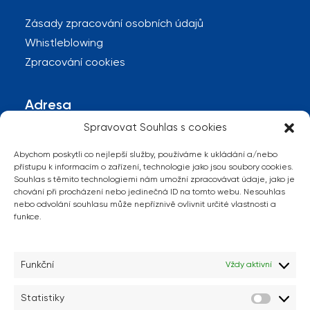
Zásady zpracování osobních údajů
Whistleblowing
Zpracování cookies
Adresa
Spravovat Souhlas s cookies
Kaštanová 530/125b
Abychom poskytli co nejlepší služby, používáme k ukládání a/nebo
620 00 Brno
přístupu k informacím o zařízení, technologie jako jsou soubory cookies.
Souhlas s těmito technologiemi nám umožní zpracovávat údaje, jako je
Brněnské Ivanovice
chování při procházení nebo jedinečná ID na tomto webu. Nesouhlas
nebo odvolání souhlasu může nepříznivě ovlivnit určité vlastnosti a
funkce.
+420 515 500 777
info@qpag.cz
IČO: 04182618
Funkční
Vždy aktivní
Statistiky
Statisti