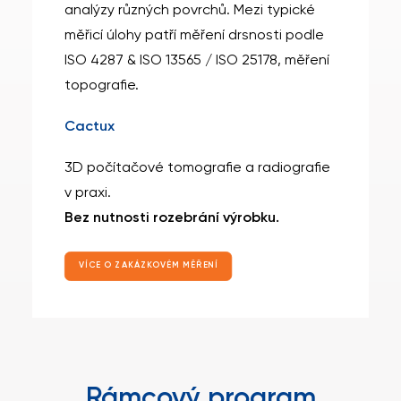
analýzy různých povrchů. Mezi typické
měřicí úlohy patří měření drsnosti podle
ISO 4287 & ISO 13565 / ISO 25178, měření
topografie.
Cactux
3D počítačové tomografie a radiografie
v praxi.
Bez nutnosti rozebrání výrobku.
VÍCE O ZAKÁZKOVÉM MĚŘENÍ
Rámcový program