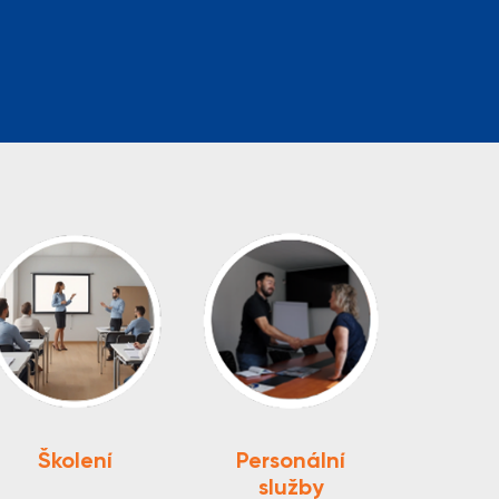
Školení
Personální
služby