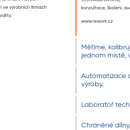
technická čistota,
 ve výrobních firmách
konzultace, školení, au
ality.
www.rework.cz
Měříme, kalibru
jednom místě, 
Automatizace a 
výroby.
Laboratoř tech
Chráněné dílny