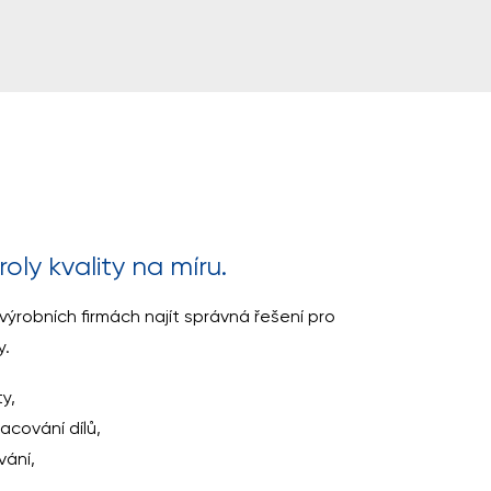
oly kvality na míru.
robních firmách najít správná řešení pro
y.
ty,
cování dílů,
ání,