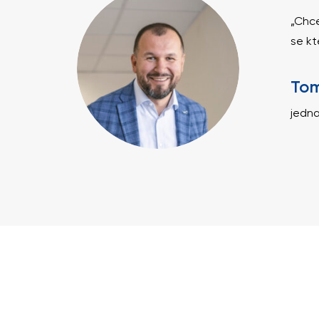
„Chce
se kt
Tom
jedn