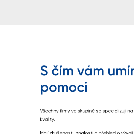
S čím vám um
pomoci
Všechny firmy ve skupině se specializují na
kvality.
Mají zkušenosti, znalosti a přehled o vývoj