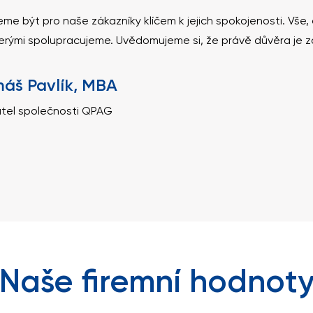
me být pro naše zákazníky klíčem k jejich spokojenosti. Vše, c
erými spolupracujeme. Uvědomujeme si, že právě důvěra je z
áš Pavlík, MBA
atel společnosti QPAG
Naše firemní hodnot