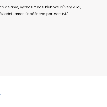
o děláme, vychází z naší hluboké důvěry v lidi,
ákladní kámen úspěšného partnerství.“
y