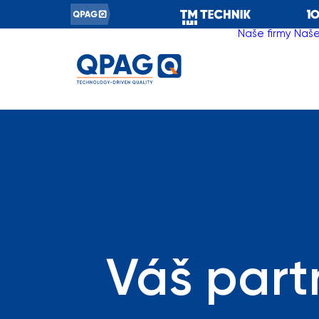
Naše firmy
Naše
Váš part