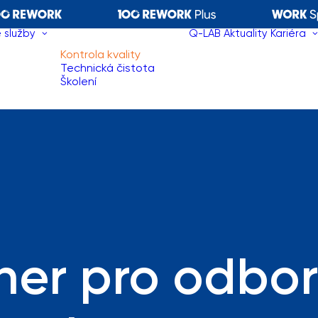
 služby
Q-LAB
Aktuality
Kariéra
Kontrola kvality
Technická čistota
Školení
ner pro odbor