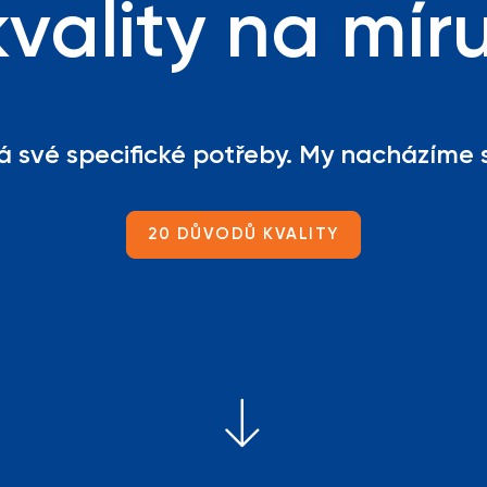
kvality na míru
 své specifické potřeby. My nacházíme 
20 DŮVODŮ KVALITY