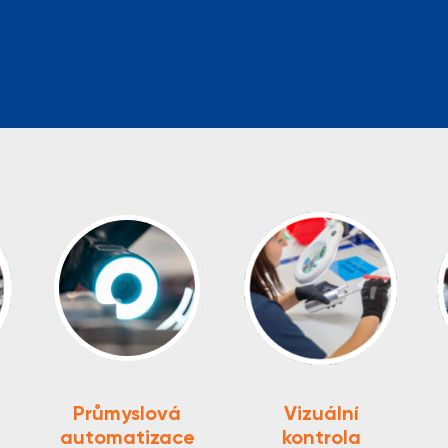
Průmyslová
Vizuální
automatizace
kontrola