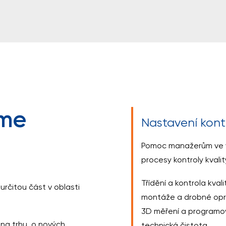
íme
Nastavení kontr
Pomoc manažerům ve vý
procesy kontroly kvalit
Třídění a kontrola kvali
 určitou část v oblasti
montáže a drobné opra
3D měření a programov
i na trhu, o nových